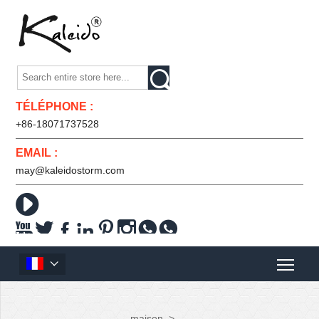

TÉLÉPHONE :
+86-18071737528
EMAIL :
may@kaleidostorm.com










maison
>