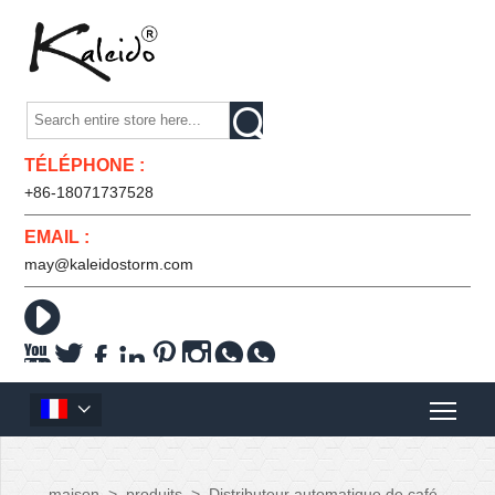

TÉLÉPHONE :
+86-18071737528
EMAIL :
may@kaleidostorm.com










maison
>
produits
>
Distributeur automatique de café