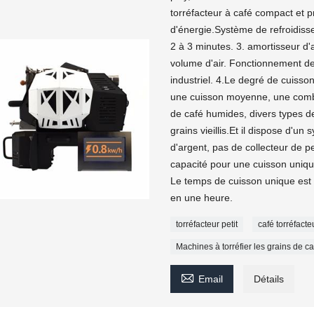
torréfacteur à café compact et 
d'énergie.Système de refroidiss
2 à 3 minutes. 3. amortisseur d'a
volume d'air. Fonctionnement de
industriel. 4.Le degré de cuiss
une cuisson moyenne, une combina
de café humides, divers types de
grains vieillis.Et il dispose d'u
d'argent, pas de collecteur de pe
capacité pour une cuisson uniq
Le temps de cuisson unique est 
en une heure.
torréfacteur petit
café torréfact
Machines à torréfier les grains de ca

Email
Détails