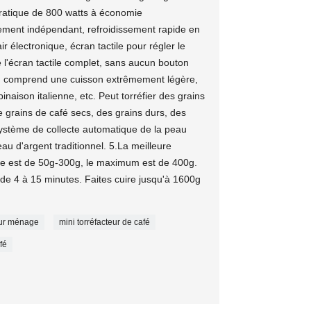
pratique de 800 watts à économie
ement indépendant, refroidissement rapide en
ir électronique, écran tactile pour régler le
 l'écran tactile complet, sans aucun bouton
on comprend une cuisson extrêmement légère,
ison italienne, etc. Peut torréfier des grains
 grains de café secs, des grains durs, des
n système de collecte automatique de la peau
au d'argent traditionnel. 5.La meilleure
ue est de 50g-300g, le maximum est de 400g.
de 4 à 15 minutes. Faites cuire jusqu'à 1600g
eur ménage
mini torréfacteur de café
fé