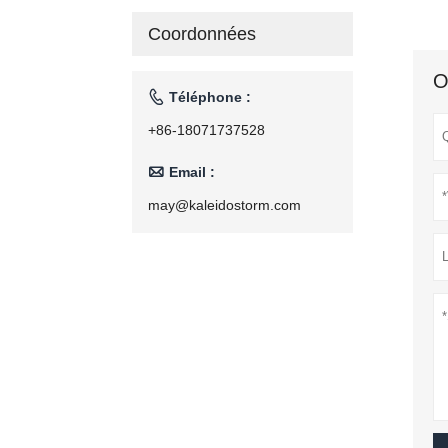
torréfacteur
de grains de
Coordonnées
café ménage
torréfacteur
110V/220V
O

Téléphone :
+86-18071737528

Email :
may@kaleidostorm.com