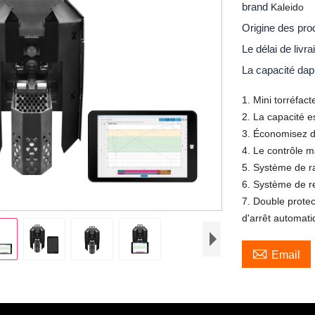
brand
Kaleido
Origine des pro
Le délai de livr
La capacité da
1. Mini torréfac
2. La capacité 
3. Économisez d
4. Le contrôle m
5. Système de r
6. Système de r
7. Double protec
d'arrêt automat

Email