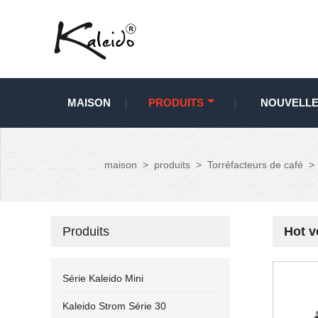
MAISON
PRODUITS
NOUVELL
maison
>
produits
>
Torréfacteurs de café
>
Produits
Hot v
Série Kaleido Mini
Kaleido Strom Série 30