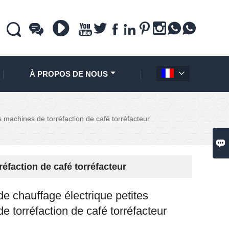











À PROPOS DE NOUS

s machines de torréfaction de café torréfacteur

éfaction de café torréfacteur
de chauffage électrique petites
e torréfaction de café torréfacteur