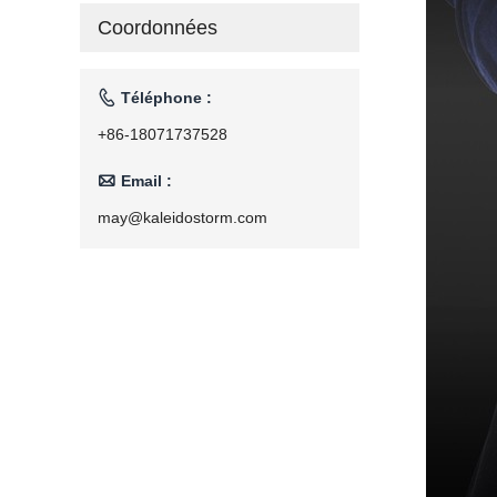
ménage
Coordonnées
torréfacteur
110V/220V

Téléphone :
+86-18071737528

Email :
may@kaleidostorm.com