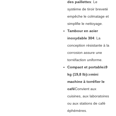
des paillettes
‌: Le
système de tiroir breveté
empêche le colmatage et
simplifie le nettoyage.
Tambour en acier
inoxydable 304
‌: La
conception résistante à la
corrosion assure une
torréfaction uniforme.
Compact et portable
à
9
kg (19,8 lb)
ce
mini
machine à torréfier le
café
Convient aux
cuisines, aux laboratoires
ou aux stations de café
éphémères.