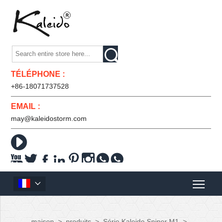

TÉLÉPHONE :
+86-18071737528
EMAIL :
may@kaleidostorm.com










maison
>
produits
>
Série Kaleido Sniper M1
>